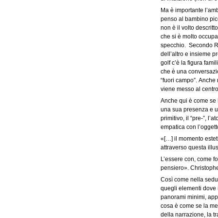
Ma è importante l’amb
penso al bambino picco
non è il volto descri
che si è molto occupat
specchio. Secondo Resn
dell’altro e insieme 
golf c’è la figura fam
che è una conversazion
“fuori campo”. Anche n
viene messo al centro:
Anche qui è come se l
una sua presenza e un
primitivo, il “pre-”, 
empatica con l’oggetto,
«[…] il momento estet
attraverso questa illu
L’essere con, come fo
pensiero». Christophe
Così come nella seduta
quegli elementi dove i
panorami minimi, appa
cosa è come se la met
della narrazione, la t