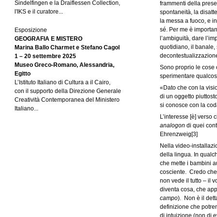
Sindelfingen e la Draiflessen Collection,
frammenti della presen
l'IKS e il curatore...
spontaneità, la disatte
la messa a fuoco, e i
sé. Per me è importan
Esposizione
l’ambiguità, dare l’im
GEOGRAFIA E MISTERO
quotidiano, il banale
Marina Ballo Charmet e Stefano Cagol
decontestualizzazione;
1 – 20 settembre 2025
Museo Greco-Romano, Alessandria,
Sono proprio le cose 
Egitto
sperimentare qualcosa
L’Istituto Italiano di Cultura a il Cairo,
«Dato che con la visio
con il supporto della Direzione Generale
di un oggetto piuttos
Creatività Contemporanea del Ministero
si conosce con la cod
Italiano...
L’interesse [è] verso 
analogon
di quei con
Ehrenzweig
[3]
Nella video-installaz
della lingua. In qualc
che mette i bambini a
cosciente. Credo che 
non vede il tutto – il
diventa cosa, che app
campo
). Non è il det
definizione che potre
di intuizione (non di 