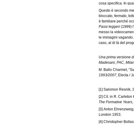
cosa specifica. In qua
Questo è secondo me col
bloccato, fermato, tol
è familiare perché oc
Passi leggeri
(1999) l
messo la videocamera l
le immagini vagando. 
caso, al di là del prog
Una prima versione di
Madesani, PAC, Milan
M. Ballo Charmet, “Sul
1993/2007
, Electa / 
[1]
Salomon Resnik,
S
[2]
Cit. in R. Carleton
The Formative Years
,
[3]
Anton Ehrenzweig
London 1953.
[4]
Christopher Bollas