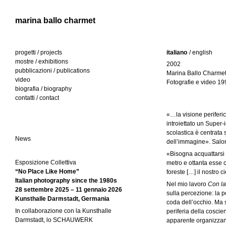
Jump to navigation
marina ballo charmet
progetti / projects
italiano
(s
/ english
mostre / exhibitions
c
2002
l
pubblicazioni / publications
h
Marina Ballo Charme
video
e
Fotografie e video 19
i
biografia / biography
d
contatti / contact
a
n
at
«…la visione periferic
ti
g
introiettato un Super
v
scolastica è centrata 
a
u
News
dell’immagine». Sal
)
«Bisogna acquattarsi 
e
Esposizione Collettiva
metro e ottanta esse c
“No Place Like Home”
foreste […] il nostro
Italian photography since the 1980s
Nel mio lavoro
Con la
28 settembre 2025 – 11 gennaio 2026
sulla percezione: la p
Kunsthalle Darmstadt, Germania
coda dell’occhio. Ma si
In collaborazione con la Kunsthalle
periferia della coscien
Darmstadt, lo SCHAUWERK
apparente organizzano