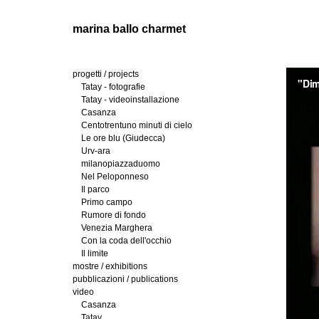
marina ballo charmet
progetti / projects
Tatay - fotografie
Tatay - videoinstallazione
Casanza
Centotrentuno minuti di cielo
Le ore blu (Giudecca)
Urv-ara
milanopiazzaduomo
Nel Peloponneso
Il parco
Primo campo
Rumore di fondo
Venezia Marghera
Con la coda dell'occhio
Il limite
mostre / exhibitions
pubblicazioni / publications
video
Casanza
Tatay