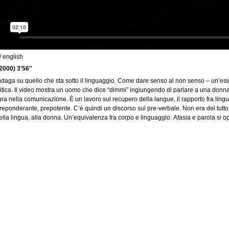
s
/ english
c
000) 3'56''
h
daga su quello che sta sotto il linguaggio. Come dare senso al non senso – un’esig
e
itica. Il video mostra un uomo che dice “dimmi” ingiungendo di parlare a una don
d
ra nella comunicazione. È un lavoro sul recupero della langue, il rapporto fra lingu
a
reponderante, prepotente. C’è quindi un discorso sul pre-verbale. Non era del tutto i
t
ella lingua, alla donna. Un’equivalenza fra corpo e linguaggio. Afasia e parola si 
i
v
a