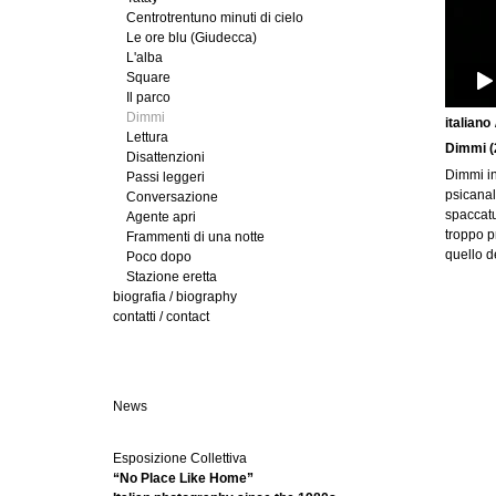
Centrotrentuno minuti di cielo
Le ore blu (Giudecca)
L'alba
Square
Il parco
Dimmi
italiano
(
Lettura
Dimmi (2
l
Disattenzioni
Dimmi in
Passi leggeri
i
psicanal
Conversazione
spaccatu
Agente apri
n
troppo p
Frammenti di una notte
a
quello d
Poco dopo
t
g
Stazione eretta
biografia / biography
u
contatti / contact
)
e
News
Esposizione Collettiva
“No Place Like Home”