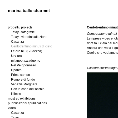
Jump to navigation
marina ballo charmet
progetti / projects
Centotrentuno minuti
Tatay - fotografie
l
Centotrentuno minuti 
Tatay - videoinstallazione
Le riprese video e fo
Casanza
i
ripreso il cielo nel m
Centotrentuno minuti di cielo
Ancora una volta il qua
Le ore blu (Giudecca)
n
Quello che vediamo se
Urv-ara
milanopiazzaduomo
g
Nel Peloponneso
Cliccare sull'immagine
Il parco
u
Primo campo
Rumore di fondo
e
Venezia Marghera
Con la coda dell'occhio
Il limite
mostre / exhibitions
pubblicazioni / publications
video
Casanza
Tatay