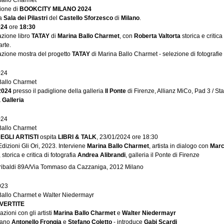
Ballo Charmet
ione di
BOOKCITY MILANO 2024
la
Sala dei Pilastri
del
Castello Sforzesco
di
Milano
.
024
ore
18:30
zione libro
TATAY
di
Marina Ballo Charmet
, con
Roberta Valtorta
storica e critica
arte.
azione mostra del progetto
TATAY
di Marina Ballo Charmet - selezione di fotografie 
024
Ballo Charmet
2024
presso il padiglione della galleria
Il Ponte
di Firenze, Allianz MiCo, Pad 3 / St
a
Galleria
024
Ballo Charmet
EGLI ARTISTI
ospita
LIBRI & TALK
, 23/01/2024 ore 18:30
 Edizioni Gli Ori, 2023. Interviene
Marina Ballo Charmet
, artista in dialogo con
Marc
, storica e critica di fotografia
Andrea Alibrandi
, galleria il Ponte di Firenze
ribaldi 89A/Via Tommaso da Cazzaniga, 2012 Milano
023
Ballo Charmet e Walter Niedermayr
VERTITE
zioni con gli artisti
Marina Ballo Charmet
e
Walter Niedermayr
pano
Antonello Frongia
e
Stefano Coletto
- introduce
Gabi Scardi