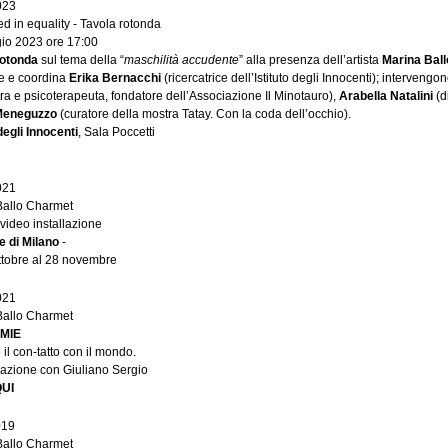
023
 in equality - Tavola rotonda
io 2023 ore 17:00
rotonda
sul tema della “
maschilità accudente
” alla presenza dell’artista
Marina Bal
e e coordina
Erika Bernacchi
(ricercatrice dell’Istituto degli Innocenti); intervengo
tra e psicoterapeuta, fondatore dell’Associazione Il Minotauro),
Arabella Natalini
(d
Meneguzzo
(curatore della mostra Tatay. Con la coda dell’occhio).
 degli Innocenti
, Sala Poccetti
021
Ballo Charmet
 video installazione
e di Milano
-
ttobre al 28 novembre
021
Ballo Charmet
MIE
 il con-tatto con il mondo.
azione con Giuliano Sergio
QUI
019
Ballo Charmet