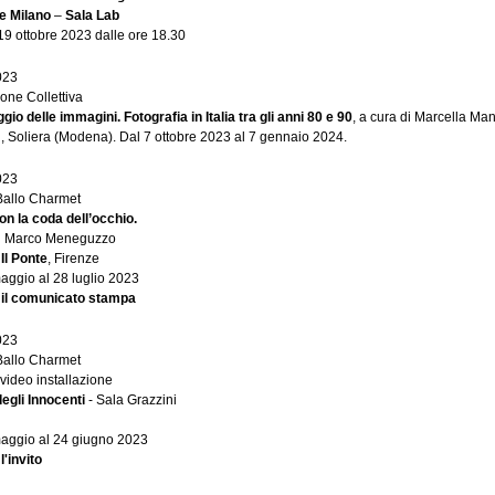
e Milano
–
Sala Lab
19 ottobre 2023 dalle ore 18.30
023
one Collettiva
aggio delle immagini. Fotografia in Italia tra gli anni 80 e 90
, a cura di Marcella Man
 Soliera (Modena). Dal 7 ottobre 2023 al 7 gennaio 2024.
023
Ballo Charmet
on la coda dell’occhio.
di Marco Meneguzzo
 Il Ponte
, Firenze
aggio al 28 luglio 2023
 il comunicato stampa
023
Ballo Charmet
 video installazione
egli Innocenti
- Sala Grazzini
maggio al 24 giugno 2023
l'invito