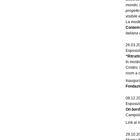
mondo, d
progetto
visibile 
La mostr
Contemp
italiana 
26.03.2
Esposizi
“Ritrat
In mostr
Cristini
room a c
Inaugura
Fondazi
09.12.2
Esposizi
On bor
Campioli
Link al
29.10.2