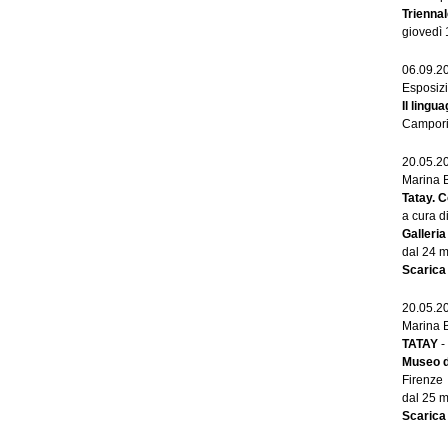
Triennal
giovedì 
06.09.2
Esposizi
Il lingu
Campori,
20.05.2
Marina 
Tatay. C
a cura 
Galleria
dal 24 m
Scarica
20.05.2
Marina 
TATAY
-
Museo d
Firenze
dal 25 
Scarica 