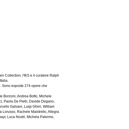
 Collection, l'IKS e il curatore Ralph
talia.
ere. Sono esposte 274 opere che
ele Borzoni, Andrea Botto, Michele
i, Paola De Pietri, Davide Degano,
ello Galvani, Luigi Ghirri, William
ra Lorusso, Rachele Maistrello, Allegra
ayr, Luca Nostri, Michela Palermo,