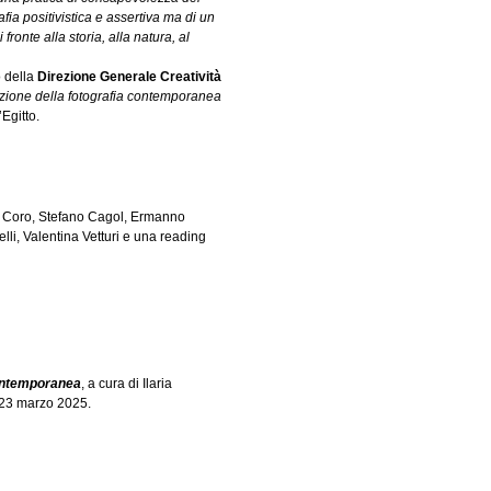
ia positivistica e assertiva ma di un
ronte alla storia, alla natura, al
o della
Direzione Generale Creatività
ozione della fotografia contemporanea
Egitto.
o Coro, Stefano Cagol, Ermanno
li, Valentina Vetturi e una reading
 contemporanea
, a cura di Ilaria
 23 marzo 2025.