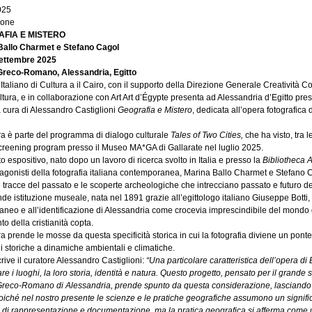
025
ione
FIA E MISTERO
Ballo Charmet e Stefano Cagol
settembre 2025
reco-Romano, Alessandria, Egitto
to Italiano di Cultura a il Cairo, con il supporto della Direzione Generale Creatività
ltura, e in collaborazione con Art Art d’Égypte presenta ad Alessandria d’Egitto p
 cura di Alessandro Castiglioni
Geografia e Mistero
, dedicata all’opera fotografica
a è parte del programma di dialogo culturale
Tales of Two Cities,
che ha visto, tra le
creening program presso il Museo MA*GA di Gallarate nel luglio 2025.
to espositivo, nato dopo un lavoro di ricerca svolto in Italia e presso la
Bibliotheca 
agonisti della fotografia italiana contemporanea, Marina Ballo Charmet e Stefano C
 tracce del passato e le scoperte archeologiche che intrecciano passato e futuro de
de istituzione museale, nata nel 1891 grazie all’egittologo italiano Giuseppe Botti
aneo e all’identificazione di Alessandria come crocevia imprescindibile del mondo
to della cristianità copta.
a prende le mosse da questa specificità storica in cui la fotografia diviene un ponte
i storiche a dinamiche ambientali e climatiche.
ive il curatore Alessandro Castiglioni:
“Una particolare caratteristica dell’opera di 
are i luoghi, la loro storia, identità e natura. Questo progetto, pensato per il grande 
eco-Romano di Alessandria, prende spunto da questa considerazione, lasciando s
iché nel nostro presente le scienze e le pratiche geografiche assumono un signific
 di rappresentazione e documentazione, ma la pratica geografica si afferma come 