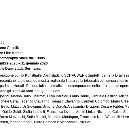
Jump to navigation
025
one Collettiva
ce Like Home”
 photography since the 1980s
embre 2025 – 11 gennaio 2026
lle Darmstadt, Germania
borazione con la Kunsthalle Darmstadt, lo SCHAUWERK Sindelfingen e la Draiflessen
resentano la più grande mostra realizzata finora sulla fotografia contemporanea in I
ografi selezionati riflettono tutte le tematiche contemporanee nelle loro serie di op
ano gli ultimi 40 anni e tre generazioni.
gostini, Marina Ballo Charmet, Olivo Barbieri, Fabio Barile, Gabriele Basilico, Mich
chele Cera, Federico Clavarino, Tomaso Clavarino, Carmen Colombo, Mario Cresc
 Bello, Matteo Di Giovanni, Simone Donati, Alessandra Dragoni, Cesare Fabbri, Marc
i, Guido Guidi, Giulia Iacolutti, Francesca Iovene, Armin Linke, Nicola Lo Calzo, Sa
Marco Marzocchi, Sofia Masini, Maurizio Montagna, Francesco Neri, Walter Niederm
mieri, Iacopo Pasqui, Piero Percoco e Alessandro Ruzzier.