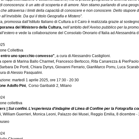
i conoscenza: è un atto di scoperta e di amore. Non stiamo parlando di una geograf
 che attraversa i limiti della capacità di conoscere e non conoscere. Dello stupore di f
e all’invisibile. Da qui il titolo Geografia e Mistero”.
a, promossa dall’Istituto Italiano di Cultura a il Cairo è realizzata grazie al sostegn
oranea del Ministero della Cultura,
nell’ambito
dell’Avviso pubblico per la prom
all’estero
e vede la collaborazione del Consolato Onorario d’Italia ad Alessandria d’
025
one Collettiva
ti entro uno specchio convesso"
, a cura di Alessandro Castiglioni.
a opere di Marina Ballo Charmet, Francesco Bertocco, Rita Canarezza & PierPaol
, Barbara De Ponti, Chiara Dynys, Giovanni Ferrario, GianMarco Porru, Luca Scarabel
ura di Alessio Pasqualini.
zione: martedì 1 aprile 2025, ore 17:30 - 20:30
one Adolfo Pini
, Corso Garibaldi 2, Milano
024
one collettiva
ders
|
Sui confini. L'esperienza d'indagine di Linea di Confine per la Fotografia
, William Guerrieri, Monica Leoni, Palazzo dei Musei, Reggio Emilia, 8 dicembre -
 museo
024