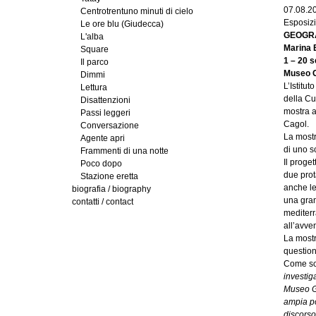
07.08.2
Centrotrentuno minuti di cielo
Esposiz
Le ore blu (Giudecca)
GEOGRA
L'alba
Marina 
Square
1 – 20 
Il parco
Museo G
Dimmi
L’Istitu
Lettura
della Cu
Disattenzioni
mostra a
Passi leggeri
Cagol.
Conversazione
La mostr
Agente apri
di uno s
Frammenti di una notte
Il proget
Poco dopo
due prot
Stazione eretta
anche le
biografia / biography
una gran
contatti / contact
mediterr
all’avven
La mostr
question
Come scr
investig
Museo Gr
ampia po
discorso