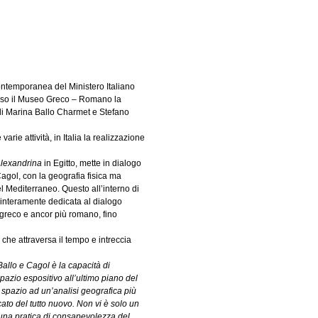
 Contemporanea del Ministero Italiano
resso il Museo Greco – Romano la
 di Marina Ballo Charmet e Stefano
 varie attività, in Italia la realizzazione
Alexandrina
in Egitto, mette in dialogo
agol, con la geografia fisica ma
l Mediterraneo. Questo all’interno di
, interamente dedicata al dialogo
 greco e ancor più romano, fino
 che attraversa il tempo e intreccia
Ballo e Cagol è la capacità di
spazio espositivo all’ultimo piano del
pazio ad un’analisi geografica più
ato del tutto nuovo. Non vi è solo un
una pratica di consapevolezza del