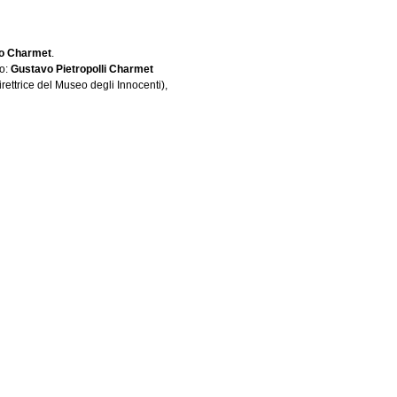
lo Charmet
.
no:
Gustavo Pietropolli Charmet
irettrice del Museo degli Innocenti),