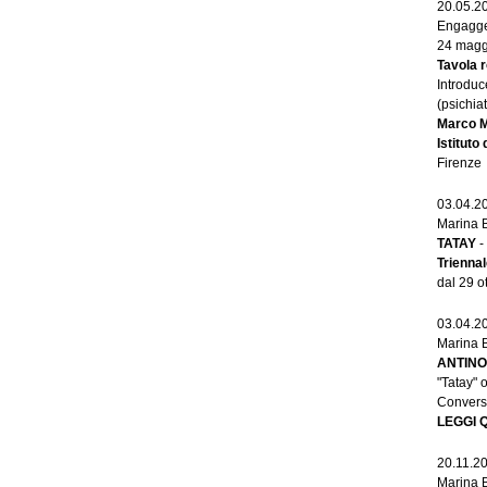
20.05.2
Engagged
24 magg
Tavola 
Introduc
(psichia
Marco 
Istituto
Firenze
03.04.2
Marina 
TATAY
-
Triennal
dal 29 o
03.04.2
Marina 
ANTINO
"Tatay" o
Convers
LEGGI 
20.11.2
Marina 