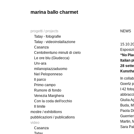
marina ballo charmet
progetti / projects
NEWS
Tatay - fotografie
Tatay - videoinstallazione
15.10.2
Casanza
Esposizi
Centotrentuno minuti di cielo
“No Pla
Le ore blu (Giudecca)
Italian
Urv-ara
28 sett
milanopiazzaduomo
Kunstha
Nel Peloponneso
In colla
Il parco
Goertz p
Primo campo
I 42 fot
Rumore di fondo
abbracci
Venezia Marghera
Giulia A
Con la coda dell'occhio
Buda, Mi
Il limite
Paola Di
mostre / exhibitions
Guerrier
pubblicazioni / publications
Martin, 
video
Sara Pal
Casanza
Tatay