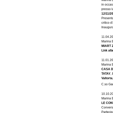
Marina 
in occas
presso 
12/11/2
Presenta
critico d'
Inaugur
11.04.2
Marina 
MIART 
Link
all
11.01.2
Marina 
CASA D
TATAY
,
Valtorta
C.so Ga
10.10.2
Marina 
LE CON
Conversa
Parteci